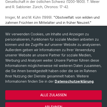
Gesellschaft in der östlichen Schweiz (1200-1800). T. Meier
and R. Sablonier. Zürich, Chronos: 17-42.
Irniger, M. and M. Kühn (1999).
"Obstvielfalt: von wilden und
zahmen Früchten im Mittelalter und in früher Neuzeit."
Archäologie der Schweiz 22: 49-56.
Wir verwenden Cookies, um Inhalte und Anzeigen zu
personalisieren, Funktionen für soziale Medien anbieten zu
können und die Zugriffe auf unserer Website zu analysieren.
Außerdem geben wir Informationen zu Ihrer Verwendung
unserer Website an unsere Partner für soziale Medien,
Werbung und Analysen weiter. Unsere Partner führen diese
Quick Links
Informationen möglicherweise mit weiteren Daten zusammen,
MSD
die Sie ihnen bereitgestellt haben oder die sie im Rahmen
Ihrer Nutzung der Dienste gesammelt haben. Weitere
Kontakt
Informationen finden Sie in der
Datenschutzerklärung
.
Impressum
ALLE ZULASSEN
© Universität Basel
ABLEHNEN