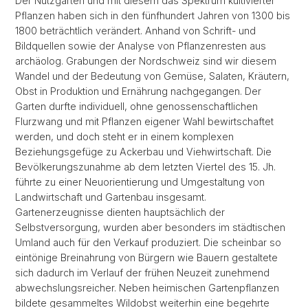
Der Nutzgarten und mit diesem das Spektrum kultivierter
Pflanzen haben sich in den fünfhundert Jahren von 1300 bis
1800 beträchtlich verändert. Anhand von Schrift- und
Bildquellen sowie der Analyse von Pflanzenresten aus
archäolog. Grabungen der Nordschweiz sind wir diesem
Wandel und der Bedeutung von Gemüse, Salaten, Kräutern,
Obst in Produktion und Ernährung nachgegangen. Der
Garten durfte individuell, ohne genossenschaftlichen
Flurzwang und mit Pflanzen eigener Wahl bewirtschaftet
werden, und doch steht er in einem komplexen
Beziehungsgefüge zu Ackerbau und Viehwirtschaft. Die
Bevölkerungszunahme ab dem letzten Viertel des 15. Jh.
führte zu einer Neuorientierung und Umgestaltung von
Landwirtschaft und Gartenbau insgesamt.
Gartenerzeugnisse dienten hauptsächlich der
Selbstversorgung, wurden aber besonders im städtischen
Umland auch für den Verkauf produziert. Die scheinbar so
eintönige Breinahrung von Bürgern wie Bauern gestaltete
sich dadurch im Verlauf der frühen Neuzeit zunehmend
abwechslungsreicher. Neben heimischen Gartenpflanzen
bildete gesammeltes Wildobst weiterhin eine begehrte