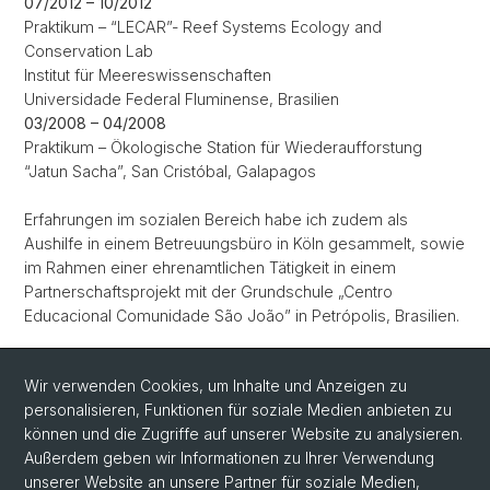
07/2012 – 10/2012
Praktikum – “LECAR”- Reef Systems Ecology and
Conservation Lab
Institut für Meereswissenschaften
Universidade Federal Fluminense, Brasilien
03/2008 – 04/2008
Praktikum – Ökologische Station für Wiederaufforstung
“Jatun Sacha”, San Cristóbal, Galapagos
Erfahrungen im sozialen Bereich habe ich zudem als
Aushilfe in einem Betreuungsbüro in Köln gesammelt, sowie
im Rahmen einer ehrenamtlichen Tätigkeit in einem
Partnerschaftsprojekt mit der Grundschule „Centro
Educacional Comunidade São João” in Petrópolis, Brasilien.
Link zum
CV
Wir verwenden Cookies, um Inhalte und Anzeigen zu
personalisieren, Funktionen für soziale Medien anbieten zu
können und die Zugriffe auf unserer Website zu analysieren.
Außerdem geben wir Informationen zu Ihrer Verwendung
unserer Website an unsere Partner für soziale Medien,