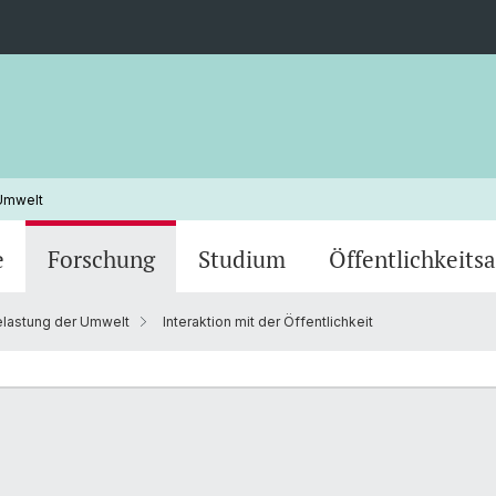
Umwelt
e
Forschung
Studium
Öffentlichkeitsa
lastung der Umwelt
Interaktion mit der Öffentlichkeit
Anthropogene Belastung der Umwelt
Marinb
Inter- und Transdisziplinarität (FG Id/Td)
Abgesc
Abgeschlossene Masterarbeiten und
Dissertationen