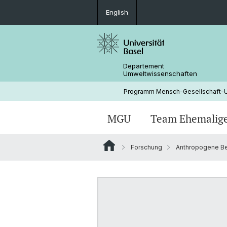
English
Departement
Umweltwissenschaften
Programm Mensch-Gesellschaft-
MGU
Team Ehemalig
Forschung
Anthropogene Be
Invasionsbiologie
Endokrin aktive Substanzen
Abgeschlossene Projekte vor
Universitätseingliederung