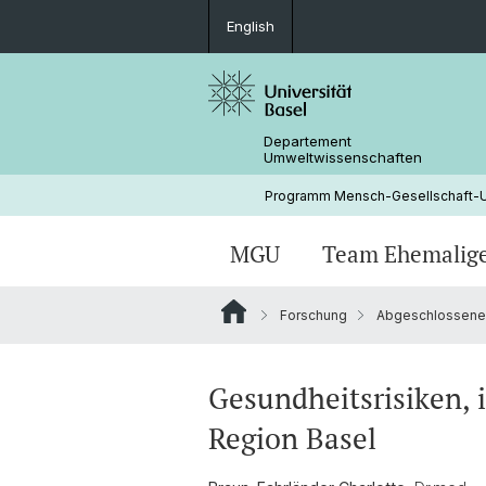
English
Departement
Umweltwissenschaften
Programm Mensch-Gesellschaft-
MGU
Team Ehemalig
Forschung
Abgeschlossene P
Invasionsbiologie
Endokrin aktive Substanzen
Gesundheitsrisiken, 
Region Basel
Abgeschlossene Projekte vor
Universitätseingliederung