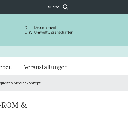
Suche
rbeit
Veranstaltungen
tegriertes Medienkonzept
iologische Forschung
hlossene Projekte
CD-ROM &