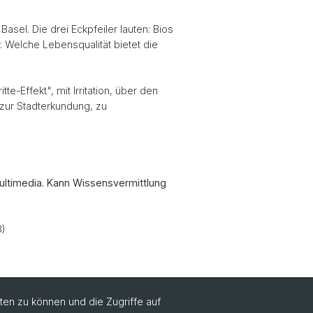
sel. Die drei Eckpfeiler lauten: Bios
 Welche Lebensqualität bietet die
-Effekt", mit Irritation, über den
 zur Stadterkundung, zu
Multimedia. Kann Wissensvermittlung
8)
en zu können und die Zugriffe auf