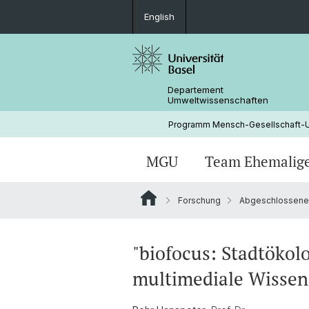
English
Departement
Umweltwissenschaften
Programm Mensch-Gesellschaft-
MGU
Team Ehemalig
Forschung
Abgeschlossene P
Invasionsbiologie
Endokrin aktive Substanzen
"biofocus: Stadtöko
multimediale Wisse
Abgeschlossene Projekte vor
Universitätseingliederung