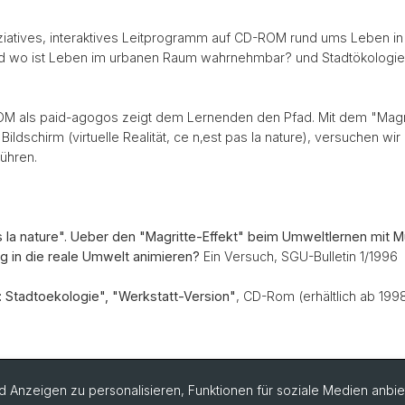
ziatives, interaktives Leitprogramm auf CD-ROM rund ums Leben in Ba
und wo ist Leben im urbanen Raum wahrnehmbar? und Stadtökologie:
M als paid-agogos zeigt dem Lernenden den Pfad. Mit dem "Magritte
schirm (virtuelle Realität, ce n‚est pas la nature), versuchen wir
führen.
s la nature". Ueber den "Magritte-Effekt" beim Umweltlernen mit 
g in die reale Umwelt animieren?
Ein Versuch, SGU-Bulletin 1/1996
: Stadtoekologie", "Werkstatt-Version"
, CD-Rom (erhältlich ab 199
 Anzeigen zu personalisieren, Funktionen für soziale Medien anbiet