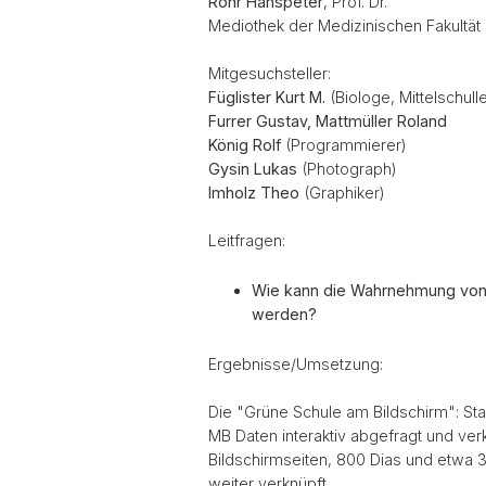
Rohr Hanspeter
, Prof. Dr.
Mediothek der Medizinischen Fakultät 
Mitgesuchsteller:
Füglister Kurt M.
(Biologe, Mittelschull
Furrer Gustav, Mattmüller Roland
König Rolf
(Programmierer)
Gysin Lukas
(Photograph)
Imholz Theo
(Graphiker)
Leitfragen:
Wie kann die Wahrnehmung von 
werden?
Ergebnisse/Umsetzung:
Die "Grüne Schule am Bildschirm": Sta
MB Daten interaktiv abgefragt und ve
Bildschirmseiten, 800 Dias und etwa 30
weiter verknüpft.